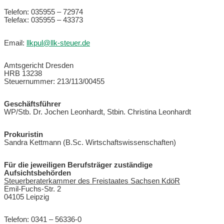
Telefon: 035955 – 72974
Telefax: 035955 – 43373
Email:
llkpul@llk-steuer.de
Amtsgericht Dresden
HRB 13238
Steuernummer: 213/113/00455
Geschäftsführer
WP/Stb. Dr. Jochen Leonhardt, Stbin. Christina Leonhardt
Prokuristin
Sandra Kettmann (B.Sc. Wirtschaftswissenschaften)
Für die jeweiligen Berufsträger zuständige
Aufsichtsbehörden
Steuerberaterkammer des Freistaates Sachsen KdöR
Emil-Fuchs-Str. 2
04105 Leipzig
Telefon: 0341 – 56336-0