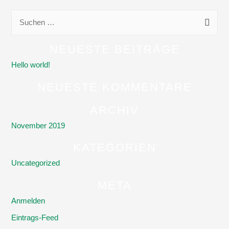
S
u
c
NEUESTE BEITRÄGE
h
Hello world!
e
NEUESTE KOMMENTARE
n
n
ARCHIV
a
November 2019
c
KATEGORIEN
h
Uncategorized
:
META
Anmelden
Eintrags-Feed